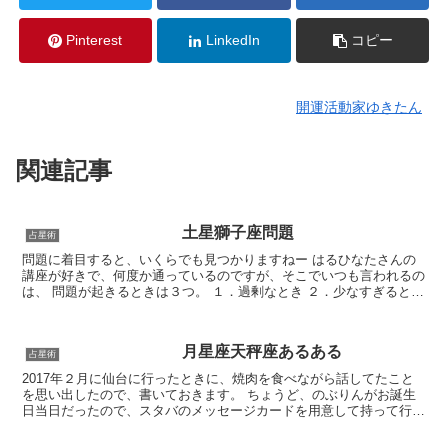
Pinterest
LinkedIn
コピー
開運活動家ゆきたん
関連記事
土星獅子座問題
占星術
問題に着目すると、いくらでも見つかりますねー はるひなたさんの
講座が好きで、何度か通っているのですが、そこでいつも言われるの
は、 問題が起きるときは３つ。 １．過剰なとき ２．少なすぎるとき
３．止まっているとき なんだそうです。 つ...
月星座天秤座あるある
占星術
2017年２月に仙台に行ったときに、焼肉を食べながら話してたこと
を思い出したので、書いておきます。 ちょうど、のぶりんがお誕生
日当日だったので、スタバのメッセージカードを用意して持って行っ
てたのね。 もうひとりの参加者のしのちゃんもその...