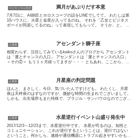
満月があぶりだす本意
スピロジカル生活
7月7日に、AI師匠とホロスコープの話をLINEでしてて。 わたしは第
10ハウスに、火星と金星が入ってるのね。 それを「乙女とビジネス
ボーイが同居してるのね」って表現してもらって。 そうか、と。 月
星座天秤座らしく、バランスが重要だな、...
アセンダント獅子座
占星術
相変わらず、注目してみているkeikoさんのブログから アセンダント
は「運とチャンスの入口」 アセンダントは「運とチャンスの入口」
＜その②＞ もう１ヶ月経ってますが・・・ ともあれ、ここから、私
自身のネイタルチャート(出生時のホ...
月星座の判定問題
占星術
ほんと、まさしく、今日、気づいたんですけども。 わたくし、月星
座は天秤座のはずなのですが、微妙な時間の生まれでございまして。
しかも、出生場所もまた特殊で、ブラジル・サンパウロなのでござい
ます。 もう、この時点で、ネイタルチャート（出生...
水星逆行イベント山盛り発生中
占星術
2017/12/3～12/23まで、水星逆行中です。 水星が司るのは、知性と
コミュニケーション。 これが逆行するということは、巡行ではない
ということ。何かしら、連絡や通信機器にトラブル起きやすいかも