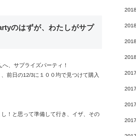
201
201
ズpartyのはずが、わたしがサプ
201
201
んへ、サプライズパーティ！
201
、前日の12/3に１００均で見つけて購入
201
201
よし！と思って準備して行き、イザ、その
201