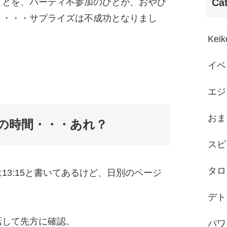
Ca
ことを、パーティ不参加のひとが、おやび
り・・・サプライズは不成功となりまし
Kei
イベ
エジ
おま
わせの時間・・・あれ？
スピ
タロ
13:15と書いてあるけど、日別のページ
デト
話して先方に確認。
パワ