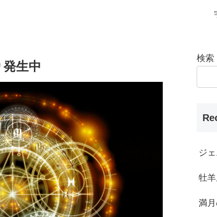
検索
り発生中
Re
ジェ
牡羊
満月