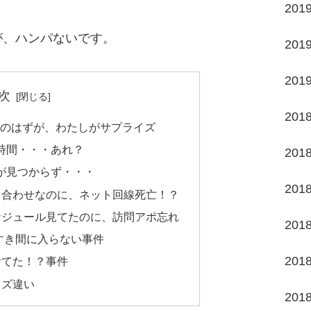
201
が、ハンパないです。
201
201
次
201
partyのはずが、わたしがサプライズ
せの時間・・・あれ？
201
お店が見つからず・・・
201
プ打ち合わせなのに、ネット回線死亡！？
んスケジュール見てたのに、訪問アポ忘れ
201
納がすき間に入らない事件
201
ト捨てた！？事件
サイズ違い
201