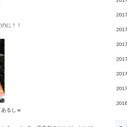
201
ｗ
201
だのに！！
201
201
201
201
201
201
てあるしｗ