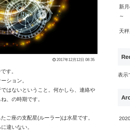
新月
～
天秤
Re
2017年12月12日 08:35
行中です。
表示
ケーション。
行ではないということ。何かしら、連絡や
Ar
もね、の時期です。
ふたご座の支配星(ルーラー)は水星です。
202
るに違いない。