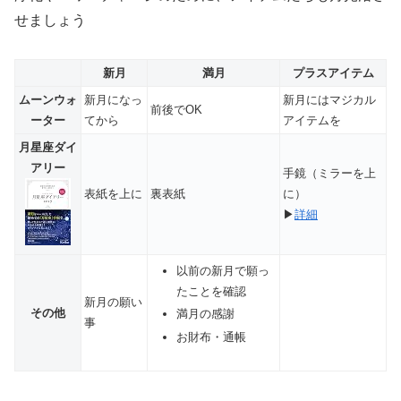
せましょう
新月
満月
プラスアイテム
ムーンウォ
新月になっ
新月にはマジカル
前後でOK
ーター
てから
アイテムを
月星座ダイ
アリー
手鏡（ミラーを上
表紙を上に
裏表紙
に）
▶
詳細
以前の新月で願っ
たことを確認
新月の願い
その他
満月の感謝
事
お財布・通帳