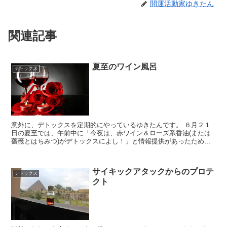
開運活動家ゆきたん
関連記事
夏至のワイン風呂
デトックス
意外に、デトックスを定期的にやっているゆきたんです。 ６月２１
日の夏至では、午前中に「今夜は、赤ワイン＆ローズ系香油(または
薔薇とはちみつ)がデトックスによし！」と情報提供があったため、
吉方取り仲間（きっぽりあん）で、プチフィーバー 「...
サイキックアタックからのプロテ
デトックス
クト