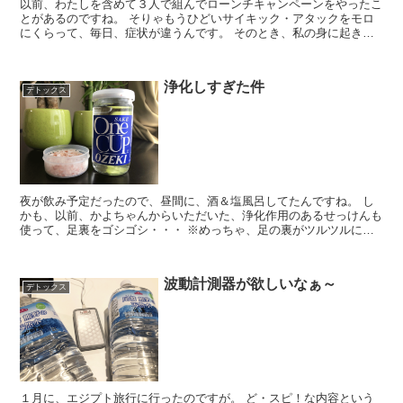
以前、わたしを含めて３人で組んでローンチキャンペーンをやったこ
とがあるのですね。 そりゃもうひどいサイキック・アタックをモロ
にくらって、毎日、症状が違うんです。 そのとき、私の身に起きた
ことは、急に眼が痛くて開けられなくて病院行ったり、...
浄化しすぎた件
デトックス
夜が飲み予定だったので、昼間に、酒＆塩風呂してたんですね。 し
かも、以前、かよちゃんからいただいた、浄化作用のあるせっけんも
使って、足裏をゴシゴシ・・・ ※めっちゃ、足の裏がツルツルにな
ったよ！これ、しゅごい！！ 風呂あがりから、ぽ...
波動計測器が欲しいなぁ～
デトックス
１月に、エジプト旅行に行ったのですが。 ど・スピ！な内容という