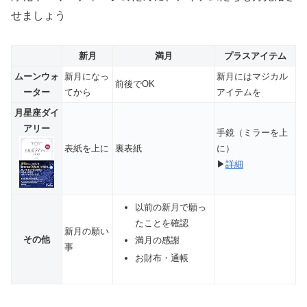
せましょう
新月
満月
プラスアイテム
ムーンウォ
新月になっ
新月にはマジカル
前後でOK
ーター
てから
アイテムを
月星座ダイ
アリー
手鏡（ミラーを上
表紙を上に
裏表紙
に）
▶
詳細
以前の新月で願っ
たことを確認
新月の願い
その他
満月の感謝
事
お財布・通帳