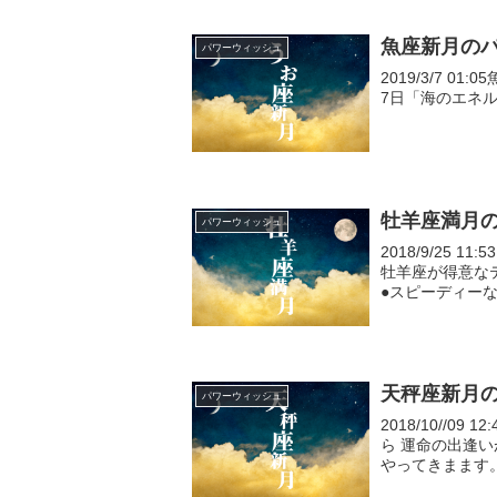
魚座新月の
パワーウィッシュ
2019/3/7 01:
7日「海のエネ
牡羊座満月
パワーウィッシュ
2018/9/25
牡羊座が得意な
●スピーディーな展開 引用： 特に
て、パパパッ！と
天秤座新月
パワーウィッシュ
2018/10//0
ら 運命の出逢いが 高い確率で起こりそうな時期が もうまもなく、
やってきまます。 
2018/10/9天秤