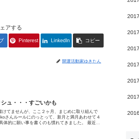
201
201
ェアする
201
ブ
Pinterest
LinkedIn
コピー
201
開運活動家ゆきたん
201
201
201
ッシュ・・・すごいかも
書けてませんが、ここ２ヶ月、まじめに取り組んで
201
具体的に願い事を書くのも慣れてきました。 最近、
の添削もあるので、より書き方...