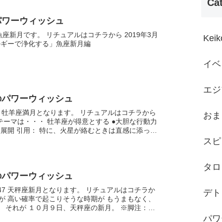
Ca
パワーウィッシュ
05魚座新月です。 リチュアルはコチラから 2019年3月
Kei
ルギーで浄化する」魚座新月編
イベ
エジ
のパワーウィッシュ
 11:53 牡羊座満月となります。 リチュアルはコチラから
おま
テーマは・・・ 牡羊座が得意とする ●大胆な行動力
、火星が絡むときは直感に添っ
行動するのが...
スピ
タロ
のパワーウィッシュ
9 12:47 天秤座新月となります。 リチュアルはコチラか
デト
それが １０月９日、天秤座の新月。 ※脚注：
座新月の...
パワ