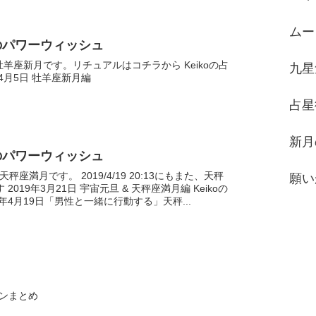
ムー
のパワーウィッシュ
:51牡羊座新月です。リチュアルはコチラから Keikoの占
九星
年4月5日 牡羊座新月編
占星
新月
のパワーウィッシュ
0:43天秤座満月です。 2019/4/19 20:13にもまた、天秤
願い
19年3月21日 宇宙元旦 & 天秤座満月編 Keikoの
9年4月19日「男性と一緒に行動する」天秤...
ンまとめ