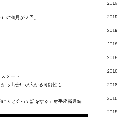
201
201
ー）の満月が２回。
201
201
201
と
201
ラスメート
こから出会いが広がる可能性も
201
201
積極的に人と会って話をする」射手座新月編
201