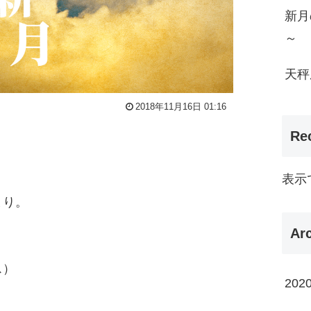
新月
～
天秤
2018年11月16日 01:16
Re
表示
まり。
Ar
ス）
202