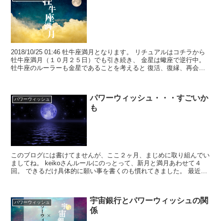
2018/10/25 01:46 牡牛座満月となります。 リチュアルはコチラから
牡牛座満月（１０月２５日）でも引き続き、 金星は蠍座で逆行中。
牡牛座のルーラーも金星であることを考えると 復活、復縁、再会の
チャンスは かなり長いといえ...
パワーウィッシュ・・・すごいか
パワーウィッシュ
も
このブログには書けてませんが、ここ２ヶ月、まじめに取り組んでい
ましてね。 keikoさんルールにのっとって、新月と満月あわせて４
回。 できるだけ具体的に願い事を書くのも慣れてきました。 最近、
パワーウィッシュの添削もあるので、より書き方...
宇宙銀行とパワーウィッシュの関
パワーウィッシュ
係