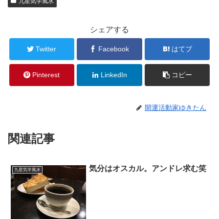
九星気学風水
シェアする
Twitter
Facebook
はてブ
Pinterest
LinkedIn
コピー
開運活動家ゆきたん
関連記事
気分はオスカル。アンドレ求む笑
九星気学風水