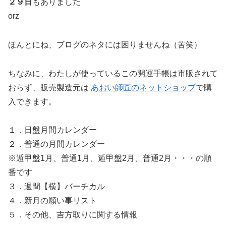
２９日
もありました
orz
ほんとにね、ブログのネタには困りませんね（苦笑）
ちなみに、わたしが使っているこの開運手帳は市販されて
おらず、販売製造元は
あおい師匠のネットショップ
で購
入できます。
１．日盤月間カレンダー
２．普通の月間カレンダー
※遁甲盤1月、普通1月、遁甲盤2月、普通2月・・・の順
番です
３．週間【横】バーチカル
４．新月の願い事リスト
５．その他、吉方取りに関する情報