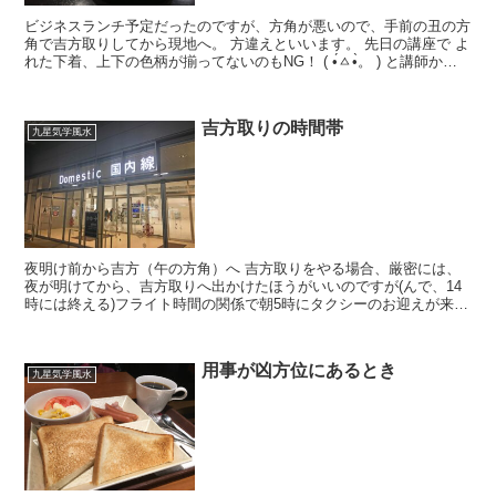
ビジネスランチ予定だったのですが、方角が悪いので、手前の丑の方
角で吉方取りしてから現地へ。 方違えといいます。 先日の講座で よ
れた下着、上下の色柄が揃ってないのもNG！ ( •́ㅿ•̀。 ) と講師から
改めての注意喚起があり、心当たりが...
吉方取りの時間帯
九星気学風水
夜明け前から吉方（午の方角）へ 吉方取りをやる場合、厳密には、
夜が明けてから、吉方取りへ出かけたほうがいいのですが(んで、14
時には終える)フライト時間の関係で朝5時にタクシーのお迎えが来た
ので、関空へ。 住んでるところは、海が近くて午 の...
用事が凶方位にあるとき
九星気学風水