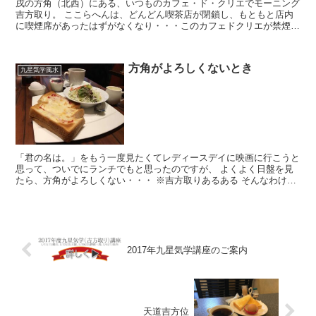
戌の方角（北西）にある、いつものカフェ・ド・クリエでモーニング
吉方取り。 ここらへんは、どんどん喫茶店が閉鎖し、もともと店内
に喫煙席があったはずがなくなり・・・このカフェドクリエが禁煙に
なったら吉方取りついでの仕事がしづらいのであります。...
方角がよろしくないとき
九星気学風水
「君の名は。」をもう一度見たくてレディースデイに映画に行こうと
思って、ついでにランチでもと思ったのですが、 よくよく日盤を見
たら、方角がよろしくない・・・ ※吉方取りあるある そんなわけ
で、経路を変え、乗り換えする形で、卯の方角にある喫茶...
2017年九星気学講座のご案内
天道吉方位