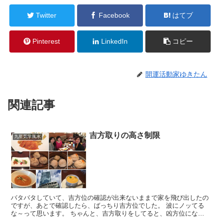
Twitter
Facebook
はてブ
Pinterest
LinkedIn
コピー
開運活動家ゆきたん
関連記事
吉方取りの高さ制限
九星気学風水
バタバタしていて、吉方位の確認が出来ないままで家を飛び出したの
ですが、あとで確認したら、ばっちり吉方位でした。 波にノッてる
な～って思います。 ちゃんと、吉方取りをしてると、凶方位になん