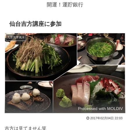
開運！運貯銀行
仙台吉方講座に参加
九星気学風水
Processed with MOLDIV
2017年02月04日 22:03
吉方は見てません笑