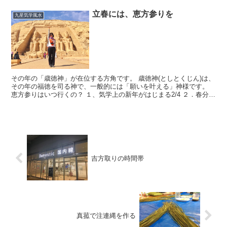
立春には、恵方参りを
九星気学風水
その年の「歳徳神」が在位する方角です。 歳徳神(としとくじん)は、
その年の福徳を司る神で、一般的には「願いを叶える」神様です。
恵方参りはいつ行くの？ １、気学上の新年がはじまる2/4 ２．春分、
夏至、秋分、冬至の前後２週間（追い参り） ３...
吉方取りの時間帯
真菰で注連縄を作る