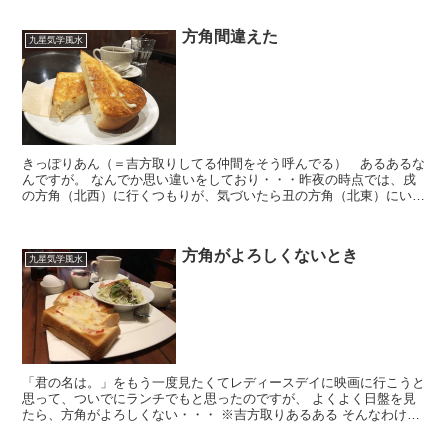
方角間違えた
九星気学風水
きっぽりあん（＝吉方取りしてる仲間をそう呼んでる） あるあるな
んですが。 なんでか思い違いをしており・・・昨夜の時点では、戌
の方角（北西）に行くつもりが、気づいたら丑の方角（北東）にい
て、トーストをほおばっていたのでした。 吉凶なしの方角...
方角がよろしくないとき
九星気学風水
「君の名は。」をもう一度見たくてレディースデイに映画に行こうと
思って、ついでにランチでもと思ったのですが、 よくよく日盤を見
たら、方角がよろしくない・・・ ※吉方取りあるある そんなわけ
で、経路を変え、乗り換えする形で、卯の方角にある喫茶...