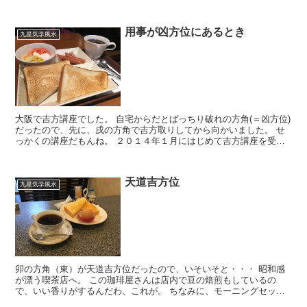
となく行っちゃったっていうのはなくなるときいていて、...
用事が凶方位にあるとき
九星気学風水
大阪で吉方講座でした。 自宅からだとばっちり破れの方角(＝凶方位)
だったので、先に、戌の方角で吉方取りしてから向かいました。 せ
っかくの講座だもんね。 ２０１４年１月にはじめて吉方講座を受け
てから、丸３年が経ちました。４年めに突入です。...
天道吉方位
九星気学風水
卯の方角（東）が天道吉方位だったので、いそいそと・・・ 昭和感
が漂う喫茶店へ。 この珈琲屋さんは店内で豆の焙煎もしているの
で、いい香りがするんだわ、これが。 ちなみに、モーニングセット
には、ゆでたまごがついていて欲しい派です。 天道って...